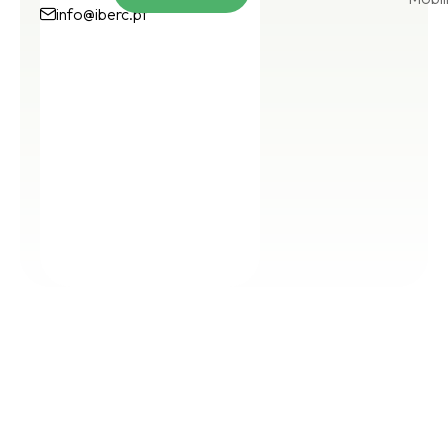
Subscrever
info@iberc.pt
info@iberc.pt
(+351)
224
925
257