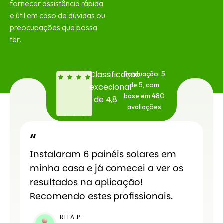
fornecer assistência rápida
e útil em caso de dúvidas ou
preocupações que possa
ter.
Classificação
Pontuação: 5
de 5, com
excecional
base em 480
de 4,8
avaliações
“
Instalaram 6 painéis solares em
minha casa e já comecei a ver os
resultados na aplicação!
Recomendo estes profissionais.
RITA P.