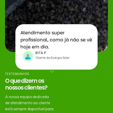
Atendimento super
profissional, como já não se vê
hoje em dia.
RITA P.
Cliente de Energia Solar
TESTEMUNHOS
O que dizem os
nossos clientes?
A nossa equipa dedicada
de atendimento ao cliente
está sempre disponível para