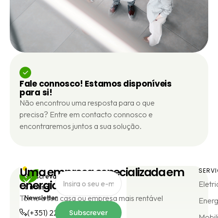
Fale connosco! Estamos disponíveis
para si!
Não encontrou uma resposta para o que
precisa? Entre em contacto connosco e
encontraremos juntos a sua solução.
Uma empresa especializada em
SERV
Subscreva
energia verde
Eletr
a nossa
Torne a sua casa ou empresa mais rentável
Newsletter
Energ
(+351) 224 925 257
Subscrever
Mobil