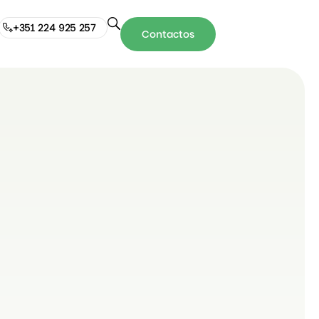
+351 224 925 257
Contactos
Contactos
+351
224
925
257